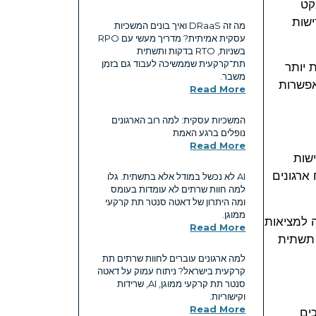
ינטרקונקט
 עבור דרישות
מה זה DRaaS ואיך בונים המשכיות
עסקית אמיתית? מדריך מעשי עם RPO
בשניות, RTO בדקות ותשתית
תת־קרקעית שממשיכה לעבוד גם בזמן
 יותר
משבר.
אפשרות
Read More
המשכיות עסקית: למה רוב הארגונים
נופלים ברגע האמת
Read More
שות
ן כל כך ל-2026: הוא אינו מכריח ארגונים
AI לא נכשל במודל אלא בתשתית. גלו
למה חוות שרתים לא עומדות בעומס
ומה היתרון של דאטה סנטר תת קרקעי
ממוגן.
 למציאות
Read More
ן ריבונות נתונים, תשתית
למה ארגונים עוברים לחוות שרתים תת
קרקעית בישראל? ניתוח עמוק על דאטה
סנטר תת קרקעי ממוגן, AI, שרידות
וקישוריות.
Read More
כים