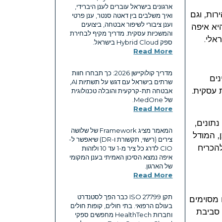
ארגונים בישראל עוברים לענן היברידי,
ירות, וגם
ואיך משלבים בין דאטה סנטר, ענן פרטי
וענן ציבורי לשיפור אבטחה, ביצועים
יא איפה
והמשכיות עסקית. מדריך מקיף לבחירת
אלי.
ספק Hybrid Cloud בישראל.
Read More
מדריך קולוקיישן 2026: כך תבחרו חוות
נים
שרתים בישראל עם דגש על תשתיות AI,
 עסקית.
אבטחה תת-קרקעית והובלה טכנולוגית
של MedOne.
Read More
נתונים,
המאמר מציג Framework של שלושה
 לכן, המודל
צירים (רישוי, תקשורת ו-DR) שיאפשר ל-
להכריח
CIO לדרג כל ציר מ-1 עד 10 ולזהות
איפה נמצא הסיכון האמיתי בענן המקומי
של הארגון.
Read More
תקן ISO 27799 כבר הפך לסטנדרט
ומים מסוימים
בעולם הרפואי. בתי חולים, קופות חולים
 סביבת
וחברות HealthTech מחפשים ספקי