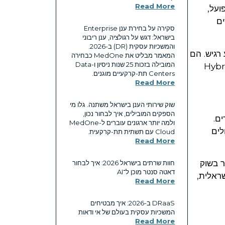
Read More
ועל,
ים
סקירה על בחירת ענן Enterprise
בישראל: דגש על רגולציה, ענן ריבוני
והמשכיות עסקית (DR) ב-2026.
בדים עם מידע רגיש. הם
המאמר מבליט את MedOne כבחירה
המובילה בזכות 25 שנות ניסיון ו-Data
חור רק במה שנוח. הם צריכים מודל שמאפשר להם לחדש מבלי לאבד שליטה. Hybrid
Centers תת-קרקעיים מוגנים.
Read More
שוק שירותי הענן בישראל משתנה. גלו מי
הספקים המובילים, איך לבחור נכון,
ים.
ולמה יותר ארגונים עוברים ל-MedOne
לים
Cloud עם תשתית תת-קרקעית.
Read More
ר בשוק
חוות שרתים בישראל 2026: איך לבחור
דאטה סנטר מוכן ל־AI
ראלית,
Read More
DRaaS ב-2026: איך מבטיחים
המשכיות עסקית בעולם של אי ודאות
Read More