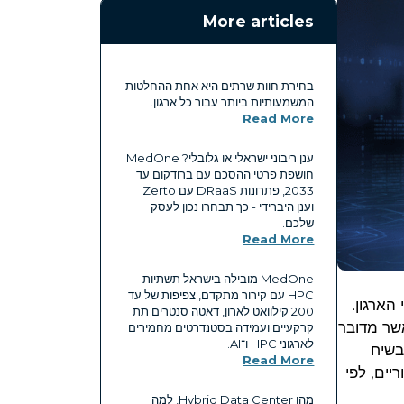
More articles
בחירת חוות שרתים היא אחת ההחלטות
המשמעותיות ביותר עבור כל ארגון.
Read More
ענן ריבוני ישראלי או גלובלי? MedOne
חושפת פרטי ההסכם עם ברודקום עד
2033, פתרונות DRaaS עם Zerto
וענן היברידי - כך תבחרו נכון לעסק
שלכם.
Read More
MedOne מובילה בישראל תשתיות
HPC עם קירור מתקדם, צפיפות של עד
הארגון.
200 קילוואט לארון, דאטה סנטרים תת
כאשר מדובר
קרקעיים ועמידה בסטנדרטים מחמירים
לארגוני HPC ו־AI.
בשיח
Read More
וריים, לפי
מהו Hybrid Data Center, למה