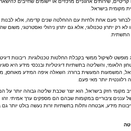
קריטיים, שירותים ארגוניים מרכזיים או יישומים שחייבים להישא
ת מקומית בישראל.
 לבחור. לא לבחור פעם אחת ולחיות עם ההחלטה שנים קדימה, אלא לבנו
 רק יתרון טכנולוגי, אלא גם יתרון ניהולי ואסטרטגי, משום שהו
 התשתית.
 מופשט לשיקול ממשי בקבלת החלטות טכנולוגיות. ריבונות דיגיט
חון הלאומי, והשליטה בתשתיות דיגיטליות ובנכסי מידע היא סוגיה
אל, המשמעות המעשית ברורה: השאלה איפה המידע מאוחסן, מי
רלוונטית יותר מאי פעם.
 בונה סביבת Hybrid Cloud עם רכיב מקומי חזק בישראל, הוא יוצר שכבת שליטה גבוהה יותר על 
 של עננים ציבוריים במקומות שבהם הם מספקים ערך אמיתי. זהו 
בונות מידע, אבטחה ותלות בתשתיות זרות נעשה בולט יותר גם 