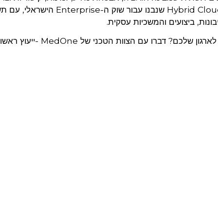
עסקיים אמיתיים. MedOne מספקת פתרונות Hybrid Cloud שנבנו עבור שוק ה-prise
ונות, ביצועים והמשכיות עסקית.
רוצים לדעת איזה מודל Hybrid Cloud מתאים לארגון שלכם? דברו עם הצוו