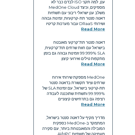
ענן, למה תקני ISO לבדם כבר לא
מספיקים, וכיצד MedOne Cloud
משלב ענן ישראלי ריבוני עם תשתיות
דאטה סנטר תת-קרקעיות, זמינות גבוהה
ושירותי DRaaS עבור מערכות קריטיו
Read More
דאטה סנטר תת־קרקעי מאובטח
בישראל עם חוות שרתים תת־קרקעית,
SLA ‏99.999% וזמינות גבוהה גם בזמן
מתקפות טילים ואירועי קיצון.
Read More
MedOne מספקת שירותי אירוח
שרתים וציוד תקשורת בדאטה סנטר
תת‑קרקעי בישראל, עם זמינות SLA של
99.999% ותשתית שתוכננה לעבודה
רציפה גם בתרחישים קיצוניים
Read More
מדריך מקיף על דאטה סנטר בישראל,
המתמקד ב-MedOne כספקית
המובילה והמאובטחת ביותר, עם סקירה
מעמיקה של תשתיות AI/HPC,