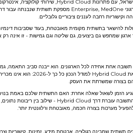
היא מובילה בשוק הדאטה סנטרים בישראל, עם פתרונות Hybrid Cloud, שירותי קולוקציה, א
ושירותים לארגונים מקומיים ובינלאומיים. עבור ארגוני Enterprise, MedOne מספקת תשתית שנבנתה
הה וקישוריות רחבה לעננים ציבוריים גלובליים.
ולות להישאר בתשתית מקומית מאובטחת, בעוד שסביבות דינמיות
ר ארגון שמחפש גם ביצועים, גם שליטה וגם גמישות - זו אינה רק 
תשובה אחת אחידה לכל הארגונים. הוא ייבנה סביב התאמה, גמי
וארכיטקטורה מדויקת יותר. זה בדיוק מה שהופך את Hybrid Cloud למודל הנכו
יהם בצורה שמשרתת את העסק.
הגיע הזמן לשאול שאלה אחרת: האם התשתית שלכם באמת בנויה
הארגונית של היום. עבור ארגונים רבים בישראל, התשובה עוברת דרך Hybrid Cloud - שילוב בי
 להפעיל מערכות בצורה חכמה, מאובטחת ורלוונטית יותר.
כים תשתית שמבינה רגולציה, אבטחת מידע, זמינות, קישוריות וצר