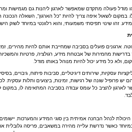
ינו פשרה. זהו מודל פעולה מתקדם שמאפשר לארגון ליהנות גם מגמישות ומה
 במקום לשאול איפה צריך להיות "כל הארגון", השאלה הנכונה ה
ידע. זהו שינוי תפיסתי משמעותי, והוא רלוונטי במיוחד לשוק הישר
ת
טה. ארגונים פועלים בסביבה שמחייבת אותם להיות מהירים, זמי
וד בדרישות מחמירות של אבטחת מידע, רגולציה, פרטיות והמשכיות
ם, ולא כל מידע יכול להיות מנוהל באותו מודל.
ציות עסקיות, שירותים דיגיטליים, סביבות פיתוח, גיבויים, בסיסי 
תים גם עומסי AI. לכל אחד מהם יש פרופיל שונה של רגישות, זמינות, ביצועים ותלות עסקית.
ר לארגון להציב כל עומס עבודה בסביבה המתאימה לו, במקום 
ד.
תרונות הגדולים של Hybrid Cloud הוא היכולת לנהל הבחנה אמיתית בין סוגי המידע והמערכות. ייש
 במיוחד כאשר נדרשת עלייה מהירה במשאבים, פריסה גלובלית או