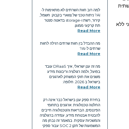
Enter הישראלי, עם תשתית
למה רוב חוות השרתים לא מתאימות ל-
AI? ניתוח טכני של צווארי בקבוק: חשמל,
קירור, רשת ו-storage בדאטה סנטר
ת הטכני של MedOne -ייעוץ ראשוני ללא
תת קרקעי ממוגן.
Read More
מה ההבדל בין חוות שרתים רגילה לחוות
שרתים ל-AI?
Read More
מה זה ענן ישראלי, איך DRaaS עובד
בפועל, ולמה רגולציה וריבונות מידע
משנים את חוקי המשחק לארגונים
בישראל ב 2026. חלופה:
Read More
בחירת ספק ענן בישראל כבר אינה רק
החלטה טכנולוגית. ארגונים בתחומי
הפיננסים, הבריאות והטכנולוגיה חייבים
להבטיח אבטחת מידע, עמידה ברגולציה
והמשכיות עסקית. במאמר זה נבחן מה
המשמעות של תקן SOC 2 עבור ספקי