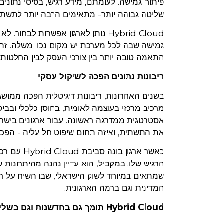
פיתוח גמישה. לעומתם, מידע רגיש, בסיסי נתונים 
שליטה גבוהה יותר- מתאימים הרבה יותר לתשתי
Hybrid Cloud נותן לארגון אפשרות
גמישה שבה לכל מערכת יש מקום נכון משלה. זהו לא
התאמה טובה יותר בין צורכי העסק לבין החלטות
ריבונות נתונים הפכה לשיקול עסקי
בשנים האחרונות, ריבונות דיגיטלית הפכה ממושג
מרכיב מרכזי בעוצמה לאומית, בחוסן כלכלי ובביט
אסטרטגית ממדרגה ראשונה. עבור ארגונים בישר
את התשתית, ואיזה תחום שיפוט חל עליה - הפכה 
כאשר ארגון
הרגיש שלו. במקביל, הוא עדיין נהנה מהיתרונות
שמתאים במיוחד לשוק הישראלי, שבו השיח על רי
המדינית וגם ברמה הארגונית.
Hybrid Cloud תומך גם בחדשנות וגם בשליטה