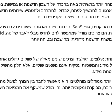
הה יותר בתשתית באה בהכרח על חשבון חדשנות או גמישות. בפ
ארגונים להמשיך לפתח, לבדוק, להתרחב ולהטמיע שירותים חדש
נשמרים הנכסים הרגישים והקריטיים ביותר.
זה נכון במיוחד עבור חברות Enterprise, ארגונים מפוקחים, גופי SaaS, חברות סייבר וארגונים שעו
אינם יכולים להרשות לעצמם לב
חת אילוצים, רגולציה וצרכים שונים מאלה של שווקים גדולים אחר
ה על מידע והמשכיות עסקית אינם נושאים שוליים, אלא חלק מהשיקו
 יותר ממודלים מוחלטים. הוא מאפשר לחבר בין הצורך לפעול מה
רובה, מבוקרת ומקומית יותר. זהו מודל שמשקף את המציאות היש
 או אחר.