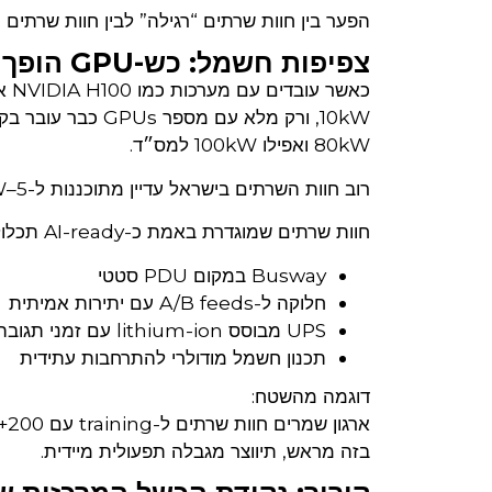
הפער בין חוות שרתים “רגילה” לבין חוות שרתים מוכנה ל-AI הוא עצום והוא לא תמיד נראה לע
צפיפות חשמל: כש-GPU הופך את המשחק
80kW ואפילו 100kW למס״ד.
רוב חוות השרתים בישראל עדיין מתוכננות ל-5–10kW. זה מתאים ל-IT מסורתי לא ל-AI.
חוות שרתים שמוגדרת באמת כ-AI-ready תכלול:
Busway במקום PDU סטטי
חלוקה ל-A/B feeds עם יתירות אמיתית
UPS מבוסס lithium-ion עם זמני תגובה מהירים
תכנון חשמל מודולרי להתרחבות עתידית
דוגמה מהשטח:
בזה מראש, תיווצר מגבלה תפעולית מיידית.