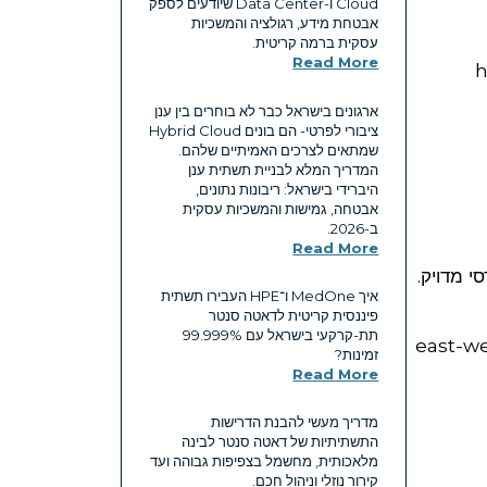
Cloud ו-Data Center שיודעים לספק
אבטחת מידע, רגולציה והמשכיות
עסקית ברמה קריטית.
Read More
hot/cold 
ארגונים בישראל כבר לא בוחרים בין ענן
ציבורי לפרטי- הם בונים Hybrid Cloud
שמתאים לצרכים האמיתיים שלהם.
המדריך המלא לבניית תשתית ענן
היברידי בישראל: ריבונות נתונים,
אבטחה, גמישות והמשכיות עסקית
ב-2026.
Read More
י מדויק.
איך MedOne ו־HPE העבירו תשתית
פיננסית קריטית לדאטה סנטר
תת-קרקעי בישראל עם ‎99.999%‎
Traini מבוזר מייצר עומס עצום של east-west traffic
זמינות?
Read More
מדריך מעשי להבנת הדרישות
התשתיתיות של דאטה סנטר לבינה
מלאכותית, מחשמל בצפיפות גבוהה ועד
קירור נוזלי וניהול חכם.