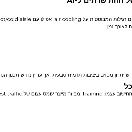
 חוות שרתים ל-AI
GPU מייצר עומס תרמי גבוה מאוד, ובחוות שרתים רגילות המבוססות על air cooling, אפילו עם aisle
 יתרון מסוים ביציבות תרמית טבעית אך עדיין נדרש תכנון הנדס
ב-AI, התקשורת בין השרתים חשובה לא פחות מהחישוב עצמו. ng