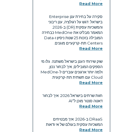
Read More
סקירה על בחירת ענן Enterprise
בישראל: דגש על רגולציה, ענן ריבוני
והמשכיות עסקית (DR) ב-2026.
המאמר מבליט את MedOne כבחירה
המובילה בזכות 25 שנות ניסיון ו-Data
Centers תת-קרקעיים מוגנים.
Read More
שוק שירותי הענן בישראל משתנה. גלו מי
הספקים המובילים, איך לבחור נכון,
ולמה יותר ארגונים עוברים ל-MedOne
Cloud עם תשתית תת-קרקעית.
Read More
חוות שרתים בישראל 2026: איך לבחור
דאטה סנטר מוכן ל־AI
Read More
DRaaS ב-2026: איך מבטיחים
המשכיות עסקית בעולם של אי ודאות
Read More