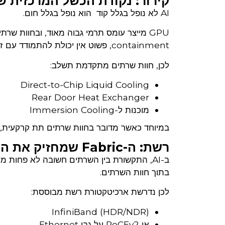
קירור: נקודת הכשל המרכזית של
AI לא נופל בגלל קוד הוא נופל בגלל חום.
containment, פשוט אין יכולת להתמודד עם זה לאורך זמן.
לכן, חוות שרתים מתקדמת תשלב:
Direct-to-Chip Liquid Cooling
Rear Door Heat Exchanger
מוכנות ל-Immersion Cooling
במיוחד כאשר מדובר בחוות שרתים תת קרקעית, יש
רשת: ה-Fabric שמחזיק את הכל
בתוך חוות השרתים.
לכן נדרשת ארכיטקטורת רשת מבוססת:
InfiniBand (HDR/NDR)
או RoCEv2 על גבי Ethernet