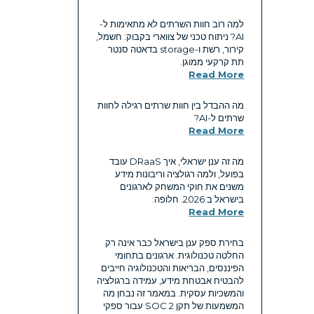
למה רוב חוות השרתים לא מתאימות ל-
AI? ניתוח טכני של צווארי בקבוק: חשמל,
קירור, רשת ו-storage בדאטה סנטר
תת קרקעי ממוגן.
Read More
מה ההבדל בין חוות שרתים רגילה לחוות
שרתים ל-AI?
Read More
מה זה ענן ישראלי, איך DRaaS עובד
בפועל, ולמה רגולציה וריבונות מידע
משנים את חוקי המשחק לארגונים
בישראל ב 2026. חלופה:
Read More
בחירת ספק ענן בישראל כבר אינה רק
החלטה טכנולוגית. ארגונים בתחומי
הפיננסים, הבריאות והטכנולוגיה חייבים
להבטיח אבטחת מידע, עמידה ברגולציה
והמשכיות עסקית. במאמר זה נבחן מה
המשמעות של תקן SOC 2 עבור ספקי