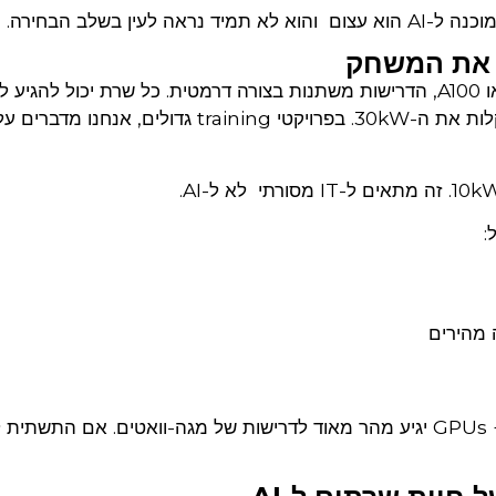
ין בשלב הבחירה.
ארגון שמרים חוות שרתים ל-training עם 200+ GPUs יגיע מהר מאוד לדרישות של מגה-וואטים. אם