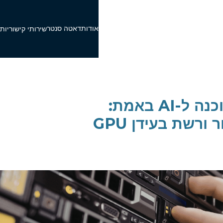
אודות
דאטה סנטר
פ
שירותי קישוריות
איך נראית חוות שרתים מוכנה ל-AI באמת:
רשת בעידן GPU