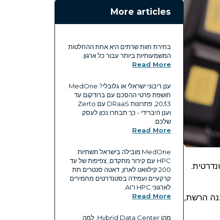
More articles
בחירת חוות שרתים היא אחת ההחלטות
המשמעותיות ביותר עבור כל ארגון.
Read More
ענן ריבוני ישראלי או גלובלי? MedOne
חושפת פרטי ההסכם עם ברודקום עד
2033, פתרונות DRaaS עם Zerto
וענן היברידי - כך תבחרו נכון לעסק
שלכם.
Read More
MedOne מובילה בישראל תשתיות
HPC עם קירור מתקדם, צפיפות של עד
שרתים, עם SLA גבוה ויתירות סטנדרטית.
200 קילוואט לארון, דאטה סנטרים תת
קרקעיים ועמידה בסטנדרטים מחמירים
לארגוני HPC ו־AI.
נה הרשת,
Read More
מהו Hybrid Data Center, למה