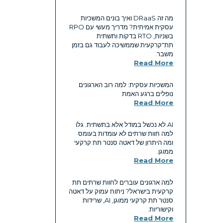
מה זה DRaaS ואיך בונים המשכיות
עסקית אמיתית? מדריך מעשי עם RPO
בשניות, RTO בדקות ותשתית
תת־קרקעית שממשיכה לעבוד גם בזמן
משבר.
Read More
המשכיות עסקית: למה רוב הארגונים
נופלים ברגע האמת
Read More
AI לא נכשל במודל אלא בתשתית. גלו
למה חוות שרתים לא עומדות בעומס
ומה היתרון של דאטה סנטר תת קרקעי
ממוגן.
Read More
למה ארגונים עוברים לחוות שרתים תת
קרקעית בישראל? ניתוח עמוק על דאטה
סנטר תת קרקעי ממוגן, AI, שרידות
וקישוריות.
Read More