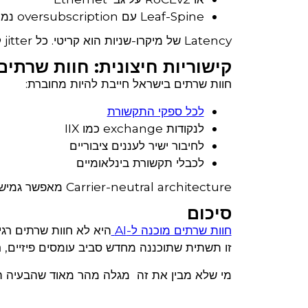
Leaf-Spine עם oversubscription נמוך
Latency של מיקרו-שניות הוא קריטי. כל jitter קטן משפיע על זמן האימון.
קישוריות חיצונית: חוות שרתי
חוות שרתים בישראל חייבת להיות מחוברת:
לכל ספקי התקשורת
לנקודות exchange כמו IIX
לחיבור ישיר לעננים ציבוריים
לכבלי תקשורת בינלאומיים
Carrier-neutral architecture מאפשר גמישות אמיתית.
סיכום
חוות שרתים מוכנה ל-AI
היא לא חוות שרתים רגילה 
זו תשתית שתוכננה מחדש סביב עומסים פיזיים, רש
מי שלא מבין את זה מגלה מהר מאוד שהבעיה ה