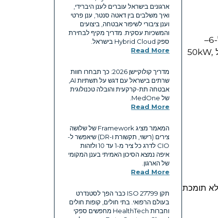
ארגונים בישראל עוברים לענן היברידי,
ואיך משלבים בין דאטה סנטר, ענן פרטי
וענן ציבורי לשיפור אבטחה, ביצועים
והמשכיות עסקית. מדריך מקיף לבחירת
כאשר עובדים עם מערכות כמו NVIDIA H100 או A100, הדרישות משתנות בצורה דרמטית. כל שרת יכול להגיע ל-6–
ספק Hybrid Cloud בישראל.
Read More
10kW, ורק מלא עם מספר GPUs כבר עובר בקלות את ה-30kW. בפרויקטי training גדולים, אנחנו מדברים על 50kW,
מדריך קולוקיישן 2026: כך תבחרו חוות
שרתים בישראל עם דגש על תשתיות AI,
אבטחה תת-קרקעית והובלה טכנולוגית
של MedOne.
Read More
המאמר מציג Framework של שלושה
צירים (רישוי, תקשורת ו-DR) שיאפשר ל-
CIO לדרג כל ציר מ-1 עד 10 ולזהות
איפה נמצא הסיכון האמיתי בענן המקומי
של הארגון.
Read More
 התשתית לא תומכת
תקן ISO 27799 כבר הפך לסטנדרט
בעולם הרפואי. בתי חולים, קופות חולים
וחברות HealthTech מחפשים ספקי