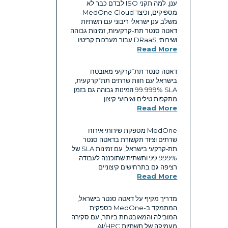
ענן, למה תקני ISO לבדם כבר לא
מספיקים, וכיצד MedOne Cloud
משלב ענן ישראלי ריבוני עם תשתיות
דאטה סנטר תת-קרקעיות, זמינות גבוהה
ושירותי DRaaS עבור מערכות קריטיו
Read More
דאטה סנטר תת־קרקעי מאובטח
בישראל עם חוות שרתים תת־קרקעית,
SLA ‏99.999% וזמינות גבוהה גם בזמן
מתקפות טילים ואירועי קיצון.
Read More
MedOne מספקת שירותי אירוח
שרתים וציוד תקשורת בדאטה סנטר
תת‑קרקעי בישראל, עם זמינות SLA של
99.999% ותשתית שתוכננה לעבודה
רציפה גם בתרחישים קיצוניים
Read More
מדריך מקיף על דאטה סנטר בישראל,
המתמקד ב-MedOne כספקית
המובילה והמאובטחת ביותר, עם סקירה
מעמיקה של תשתיות AI/HPC,