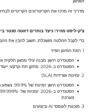
הארגון.
מדריך זה מרכז את הקריטריונים הקריטיים לבחי
צ'ק-ליסט מהיר: כיצד בוחרים דאטה סנטר בישראל
כדי לקבל החלטה מושכלת, חשוב להבין את ההבדל
1. רמת המיגון הפיזי
הסטנדרט הישן: מבנה עילי ממוגן חלקית או 
הסטנדרט ב-2026: מתקן תת-קרקעי ייעודי בעומק של 15 מטרים לפחות, המגן מפני פגיעה ישירה של טילים.
2. זמינות ושרידות (SLA)
הסטנדרט הישן: זמינות של 99.9%. נשמע הרבה, אך בפועל מאפשר השבתה של שעות מצטברות בשנה.
מערכת.
3. מוכנות לעומסי AI וביצועים