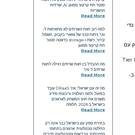
סנטר תת קרקעי ממוגן, AI, שרידות
וקישוריות.
Read More
כדי
למה רוב חוות השרתים לא מתאימות ל-
AI? ניתוח טכני של צווארי בקבוק: חשמל,
קירור, רשת ו-storage בדאטה סנטר
ק עם
תת קרקעי ממוגן.
Read More
Mission C: במציאות של 2026, רק מתקן תת-קרקעי עמוק עם רמת יתירות של Tier IV
מה ההבדל בין חוות שרתים רגילה לחוות
שרתים ל-AI?
 ב-
Read More
מה זה ענן ישראלי, איך DRaaS עובד
בפועל, ולמה רגולציה וריבונות מידע
משנים את חוקי המשחק לארגונים
בישראל ב 2026. חלופה:
Read More
בחירת ספק ענן בישראל כבר אינה רק
החלטה טכנולוגית. ארגונים בתחומי
הפיננסים, הבריאות והטכנולוגיה חייבים