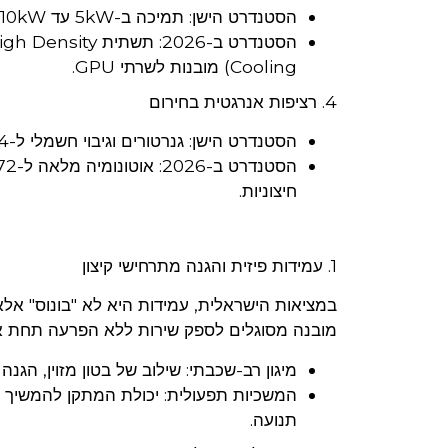
הסטנדרט הישן: תמיכה ב-5kW עד 10kW לארון שרתים (קירור אוויר בלבד).
Cooling) מובנות לשרתי GPU.
4. רציפות אנרגטית בחירום
הסטנדרט הישן: גנרטורים וגיבוי חשמלי ל-24 שעות של עבודה עצמאית.
חיצוניות.
1. עמידות פיזית והגנה מתרחישי קיצון
במציאות הישראלית, עמידות היא לא "בונוס" אלא
מובנה מסוגלים לספק שירות ללא הפרעה תחת א
מיגון רב-שכבתי: שילוב של בטון מזוין, הגנ
המשכיות תפעולית: יכולת המתקן להמשיך ל
תנועה.