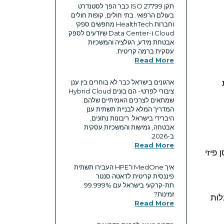
תקן ISO 27799 כבר הפך לסטנדרט
בעולם הרפואי. בתי חולים, קופות חולים
וחברות HealthTech מחפשים ספקי
Cloud ו-Data Center שיודעים לספק
אבטחת מידע, רגולציה והמשכיות
עסקית ברמה קריטית.
Read More
ארגונים בישראל כבר לא בוחרים בין ענן
ציבורי לפרטי- הם בונים Hybrid Cloud
שמתאים לצרכים האמיתיים שלהם.
המדריך המלא לבניית תשתית ענן
היברידי בישראל: ריבונות נתונים,
אבטחה, גמישות והמשכיות עסקית
ב-2026.
Read More
פיזי
איך MedOne ו־HPE העבירו תשתית
פיננסית קריטית לדאטה סנטר
תת-קרקעי בישראל עם ‎99.999%‎
זמינות?
לות
Read More