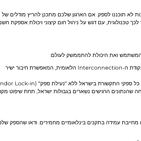
 לכך טכנולוגית, עם דגש על ניהול חום קיצוני ויכולת אספקת ח
ית המשתמש ואת היכולת להתממשק לעולם:
Latency מינימלי: בחרו מתקן הממוקם בנקודת ה-Interconnection הלאומית, המאפשרת חיבור ישיר
ידע (Data Sovereignty): הבטחה שהנתונים הרגישים נשארים בגבולות ישראל, תחת שיפוט מק
ם מחייבת עמידה בתקנים בינלאומיים מחמירים. ודאו שהספק של