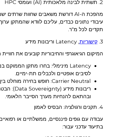
2. תשתית לבינה מלאכותית (AI) ועומסי HPC
עיבודי נתונים כבדים, עליכם לוודא שהמתקן ערוך
תקדים לכל מ"ר.
3.
קישוריות
, Latency וריבונות מידע
המיקום הגיאוגרפי והחיבוריות קובעים את חווי
לסיבים אופטיים ולכבלים תת-ימיים.
Carrier Neutral: חופש בחירה מוחלט בין כל ספקי התקשורת בישראל ללא "נעילת ספק" (Vendor Lock-in).
ריבונות מ
ובהתאם להנחיות מערך הסייבר הלאומי.
4. תקנים ורגולציה: הבסיס לאמון
עבודה עם גופים פיננסיים, ממשלתיים או רפואיי
בתיעוד עדכני עבור: