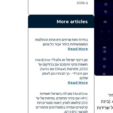
ב-2026
More articles
בחירת חוות שרתים היא אחת ההחלטות
המשמעותיות ביותר עבור כל ארגון.
Read More
ענן ריבוני ישראלי או גלובלי? MedOne
חושפת פרטי ההסכם עם ברודקום עד
2033, פתרונות DRaaS עם Zerto
וענן היברידי - כך תבחרו נכון לעסק
שלכם.
Read More
MedOne מובילה בישראל תשתיות
ו שמחיר
HPC עם קירור מתקדם, צפיפות של עד
החשמל וגודל הארון הם הפרמטרים המרכזיים, גילו שהמציאות דורשת גישה אחרת. בין איומים ביטחוניים, עומסי AI (בינה
200 קילוואט לארון, דאטה סנטרים תת
 שרידות
קרקעיים ועמידה בסטנדרטים מחמירים
לארגוני HPC ו־AI.