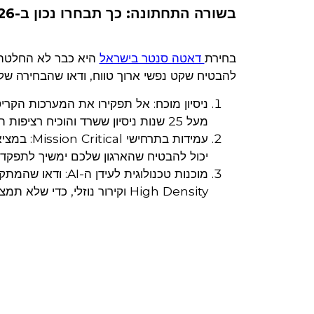
בשורה התחתונה: כך תבחרו נכון ב-2026
בחירת
דאטה סנטר בישראל
היא כבר לא החלטה 
להבטיח שקט נפשי ארוך טווח, ודאו שהבחירה של
ניסיון מוכח: אל תפקירו את המערכות הקר
מעל 25 שנות ניסיון ששרד והוכיח רציפות תפעולית בכל משברי ישראל.
יכול להבטיח שהארגון שלכם ימשיך לתפקד 
מוכנות טכנולוגית
High Density וקירור נוזלי, כדי שלא תמצאו את עצמכם עם חומרה יקרה ללא יכולת תפעולית.