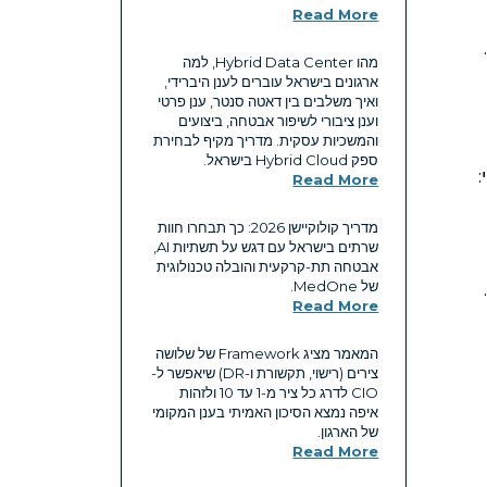
Read More
מהו Hybrid Data Center, למה
ארגונים בישראל עוברים לענן היברידי,
ואיך משלבים בין דאטה סנטר, ענן פרטי
וענן ציבורי לשיפור אבטחה, ביצועים
והמשכיות עסקית. מדריך מקיף לבחירת
ספק Hybrid Cloud בישראל.
:
Read More
מדריך קולוקיישן 2026: כך תבחרו חוות
שרתים בישראל עם דגש על תשתיות AI,
אבטחה תת-קרקעית והובלה טכנולוגית
של MedOne.
Read More
המאמר מציג Framework של שלושה
צירים (רישוי, תקשורת ו-DR) שיאפשר ל-
CIO לדרג כל ציר מ-1 עד 10 ולזהות
איפה נמצא הסיכון האמיתי בענן המקומי
של הארגון.
Read More