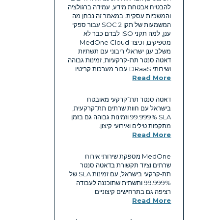
להבטיח אבטחת מידע, עמידה ברגולציה
והמשכיות עסקית. במאמר זה נבחן מה
המשמעות של תקן SOC 2 עבור ספקי
ענן, למה תקני ISO לבדם כבר לא
מספיקים, וכיצד MedOne Cloud
משלב ענן ישראלי ריבוני עם תשתיות
דאטה סנטר תת-קרקעיות, זמינות גבוהה
ושירותי DRaaS עבור מערכות קריטיו
Read More
דאטה סנטר תת־קרקעי מאובטח
בישראל עם חוות שרתים תת־קרקעית,
SLA ‏99.999% וזמינות גבוהה גם בזמן
מתקפות טילים ואירועי קיצון.
Read More
MedOne מספקת שירותי אירוח
שרתים וציוד תקשורת בדאטה סנטר
תת‑קרקעי בישראל, עם זמינות SLA של
99.999% ותשתית שתוכננה לעבודה
רציפה גם בתרחישים קיצוניים
Read More