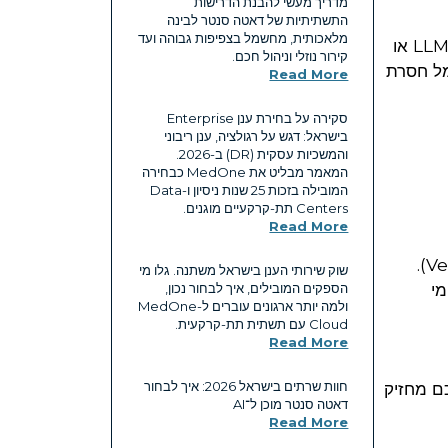
מדריך מעשי להבנת הדרישות
התשתיתיות של דאטה סנטר לבינה
מלאכותית, מחשמל בצפיפות גבוהה ועד
מהפכת ה-AI דורשת משאבים שחוות שרתים ישנות לא תוכננו לספק. אם הארגון שלכם מתכנן להריץ מודלים של LLM או
קירור נוזלי וניהול חכם.
שמל חסרת
Read More
סקירה על בחירת ענן Enterprise
בישראל: דגש על רגולציה, ענן ריבוני
והמשכיות עסקית (DR) ב-2026.
המאמר מבליט את MedOne כבחירה
המובילה בזכות 25 שנות ניסיון ו-Data
Centers תת-קרקעיים מוגנים.
Read More
שוק שירותי הענן בישראל משתנה. גלו מי
ומי
הספקים המובילים, איך לבחור נכון,
ולמה יותר ארגונים עוברים ל-MedOne
Cloud עם תשתית תת-קרקעית.
Read More
חוות שרתים בישראל 2026: איך לבחור
כם מחזיק
דאטה סנטר מוכן ל־AI
Read More