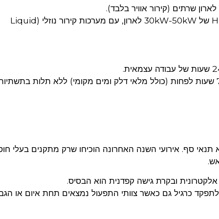
הסטנדרט ב-2026: תשתית High Density של 30kW-50kW לארון, עם מערכות קירור נוזלי (Liquid
הסטנדרט ב-2026: אוטונומיה מלאה ל-72 שעות לפחות (כולל מלאי דלק ומים מקומי) ללא תלות בתשתיות
 תנאי סף. אירועי השנה האחרונה הוכיחו שרק מתקנים בעלי חוסן 
ש.
ה אלקטרונית ובקרת גישה קפדנית הוא הבסיס.
תפקד כרגיל גם כאשר צוותי התפעול נמצאים תחת איום או הגב