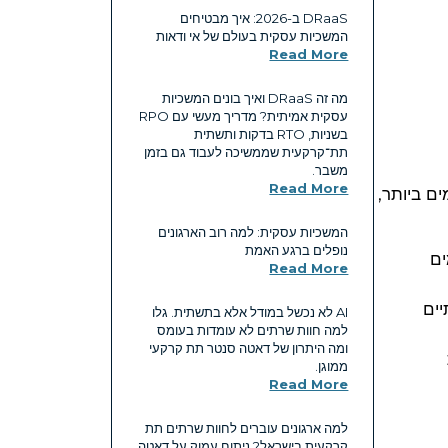
DRaaS ב-2026: איך מבטיחים
המשכיות עסקית בעולם של אי ודאות
Read More
מה זה DRaaS ואיך בונים המשכיות
עסקית אמיתית? מדריך מעשי עם RPO
בשניות, RTO בדקות ותשתית
תת־קרקעית שממשיכה לעבוד גם בזמן
משבר.
Read More
תקדמים ביותר,
המשכיות עסקית: למה רוב הארגונים
נופלים ברגע האמת
ים
Read More
יים
AI לא נכשל במודל אלא בתשתית. גלו
למה חוות שרתים לא עומדות בעומס
ומה היתרון של דאטה סנטר תת קרקעי
ממוגן.
Read More
למה ארגונים עוברים לחוות שרתים תת
קרקעית בישראל? ניתוח עמוק על דאטה