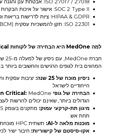
ISO 27017 / 27018: אבטחת ענן והגנה על פרטיות.
SOC 2 Type II: אישור על איכות הבקרות הפנימיות.
HIPAA & GDPR: ציות לדרישות בריאות ופרטיות גלובליות.
ISO 22301: תקן להמשכיות עסקית (BCM).
למה MedOne היא הבחירה של לקוחות Mission Critical?
חברת
המהווים בית לגופים הרגישים והחשובים ביותר ב
ניסיון מוכח של 25 שנה:
יציבות עסקית ות
הייחודיים לישראל.
הבחירה של גופי Mission Critical:
הגדולים ביותר, שאינם יכולים להרשות לע
מיגון תת-קרקעי עמוק:
תחת אש.
מוכנות מלאה ל-AI:
תשתית HPC מוכחת עם תמיכה ב-High Density וקירור נוזלי מהמתקדמים בעולם.
אקו-סיסטם של קישוריות:
חיבור ישיר לכל ספקי