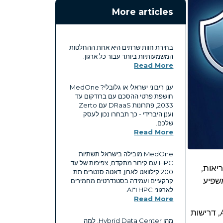
More articles
בחירת חוות שרתים היא אחת ההחלטות
המשמעותיות ביותר עבור כל ארגון.
Read More
ענן ריבוני ישראלי או גלובלי? MedOne
חושפת פרטי ההסכם עם ברודקום עד
2033, פתרונות DRaaS עם Zerto
וענן היברידי - כך תבחרו נכון לעסק
שלכם.
Read More
MedOne מובילה בישראל תשתיות
HPC עם קירור מתקדם, צפיפות של עד
ם פיננסים, בריאות,
200 קילוואט לארון, דאטה סנטרים תת
משפיע
קרקעיים ועמידה בסטנדרטים מחמירים
לארגוני HPC ו־AI.
Read More
ארגונים רבים עדיין בוחנים ספקי ענן דרך פריזמה של עלות או גמישות בלבד, אך במציאות של 2026 עם עומסי AI, דרישות
מהו Hybrid Data Center, למה