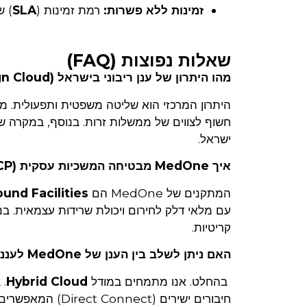
זמינות ללא פשרות:
רמת זמינות (
SLA
) 
שאלות נפוצות (FAQ)
מהו היתרון של ענן ריבוני בישראל (Sovereign Cloud) על פני ענן גלובלי?
היתרון המרכזי הוא שליטה משפטית ותפעולית. מידע
חשוף לצווים של ממשלות זרות. בנוסף, במקרה ש
ישראל.
איך MedOne מבטיחה המשכיות עסקית (BCP) בזמן מלחמה או אסון?
המתקנים של MedOne הם
und Facilities
עם מלאי דלק לחירום ויכולת שרידות עצמאית. בנ
קריטיות.
האם ניתן לשלב בין הענן של MedOne לעננים גלובליים?
בהחלט. אנו מתמחים במודל
Hybrid Cloud