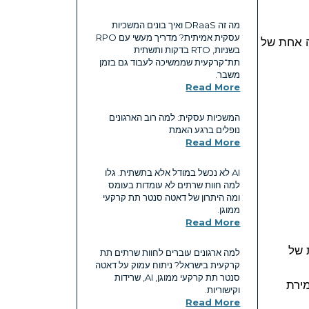
מה זה DRaaS ואיך בונים המשכיות
עסקית אמיתית? מדריך מעשי עם RPO
ייה אחת של
בשניות, RTO בדקות ותשתית
תת־קרקעית שממשיכה לעבוד גם בזמן
משבר.
Read More
המשכיות עסקית: למה רוב הארגונים
נופלים ברגע האמת
Read More
AI לא נכשל במודל אלא בתשתית. גלו
למה חוות שרתים לא עומדות בעומס
ומה היתרון של דאטה סנטר תת קרקעי
ממוגן.
Read More
 של
למה ארגונים עוברים לחוות שרתים תת
קרקעית בישראל? ניתוח עמוק על דאטה
סנטר תת קרקעי ממוגן, AI, שרידות
AWS, Azure, G) תוך שמירת
וקישוריות.
Read More