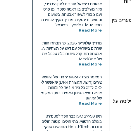
יות
ארגונים בישראל עוברים לענן היברידי,
ואיך משלבים בין דאטה סנטר, ענן פרטי
וענן ציבורי לשיפור אבטחה, ביצועים
ערים בין
והמשכיות עסקית. מדריך מקיף לבחירת
ספק Hybrid Cloud בישראל.
Read More
מדריך קולוקיישן 2026: כך תבחרו חוות
שרתים בישראל עם דגש על תשתיות AI,
אבטחה תת-קרקעית והובלה טכנולוגית
של MedOne.
Read More
המאמר מציג Framework של שלושה
צירים (רישוי, תקשורת ו-DR) שיאפשר ל-
CIO לדרג כל ציר מ-1 עד 10 ולזהות
איפה נמצא הסיכון האמיתי בענן המקומי
של הארגון.
שות רגולטוריות, זמינות נתונים, latency ורמת השליטה על
Read More
תקן ISO 27799 כבר הפך לסטנדרט
בעולם הרפואי. בתי חולים, קופות חולים
וחברות HealthTech מחפשים ספקי