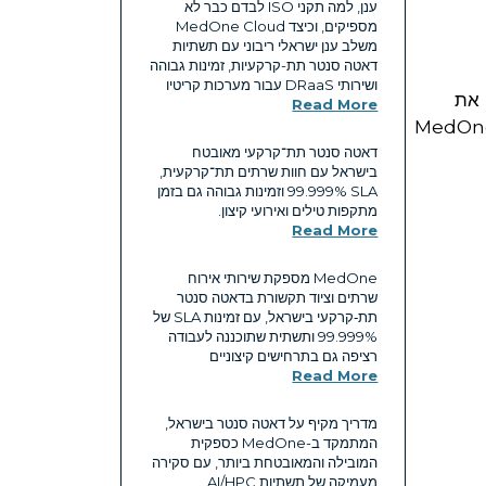
ענן, למה תקני ISO לבדם כבר לא
מספיקים, וכיצד MedOne Cloud
משלב ענן ישראלי ריבוני עם תשתיות
דאטה סנטר תת-קרקעיות, זמינות גבוהה
ושירותי DRaaS עבור מערכות קריטיו
ין את
Read More
דינה שלנו. עם השילוב בין מתקנים תת-קרקעיים, עמידה ברגולציה מחמירה וניסיון של עשורים, MedOne
דאטה סנטר תת־קרקעי מאובטח
בישראל עם חוות שרתים תת־קרקעית,
SLA ‏99.999% וזמינות גבוהה גם בזמן
מתקפות טילים ואירועי קיצון.
Read More
MedOne מספקת שירותי אירוח
שרתים וציוד תקשורת בדאטה סנטר
תת‑קרקעי בישראל, עם זמינות SLA של
99.999% ותשתית שתוכננה לעבודה
רציפה גם בתרחישים קיצוניים
Read More
מדריך מקיף על דאטה סנטר בישראל,
המתמקד ב-MedOne כספקית
המובילה והמאובטחת ביותר, עם סקירה
מעמיקה של תשתיות AI/HPC,