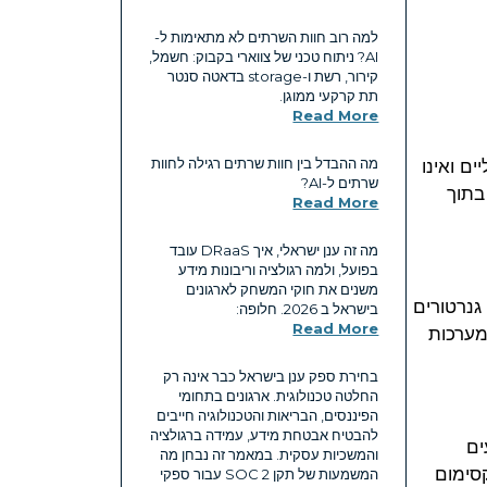
למה רוב חוות השרתים לא מתאימות ל-
AI? ניתוח טכני של צווארי בקבוק: חשמל,
קירור, רשת ו-storage בדאטה סנטר
תת קרקעי ממוגן.
Read More
ם ואינו
מה ההבדל בין חוות שרתים רגילה לחוות
שרתים ל-AI?
בתוך
Read More
מה זה ענן ישראלי, איך DRaaS עובד
בפועל, ולמה רגולציה וריבונות מידע
משנים את חוקי המשחק לארגונים
גנרטורים
בישראל ב 2026. חלופה:
Read More
מערכות
בחירת ספק ענן בישראל כבר אינה רק
החלטה טכנולוגית. ארגונים בתחומי
הפיננסים, הבריאות והטכנולוגיה חייבים
להבטיח אבטחת מידע, עמידה ברגולציה
, אנו מציעים
והמשכיות עסקית. במאמר זה נבחן מה
לכם להעביר נתונים בין העננים במינימום שיהוי (Latency) ומקסימום
המשמעות של תקן SOC 2 עבור ספקי