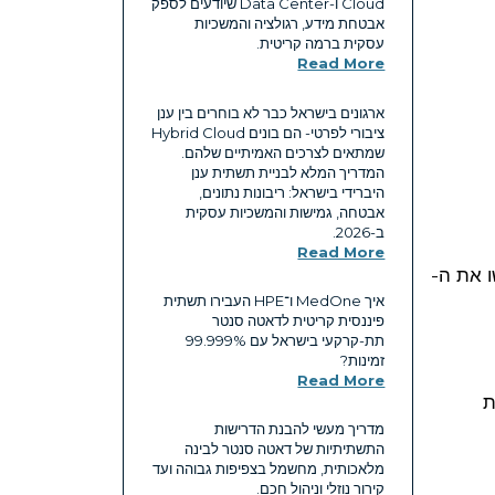
Cloud ו-Data Center שיודעים לספק
אבטחת מידע, רגולציה והמשכיות
עסקית ברמה קריטית.
Read More
ארגונים בישראל כבר לא בוחרים בין ענן
ציבורי לפרטי- הם בונים Hybrid Cloud
שמתאים לצרכים האמיתיים שלהם.
המדריך המלא לבניית תשתית ענן
היברידי בישראל: ריבונות נתונים,
אבטחה, גמישות והמשכיות עסקית
ב-2026.
Read More
ו את ה-
איך MedOne ו־HPE העבירו תשתית
פיננסית קריטית לדאטה סנטר
תת-קרקעי בישראל עם ‎99.999%‎
זמינות?
Read More
ת
מדריך מעשי להבנת הדרישות
התשתיתיות של דאטה סנטר לבינה
מלאכותית, מחשמל בצפיפות גבוהה ועד
קירור נוזלי וניהול חכם.