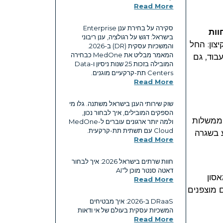
Read More
סקירה על בחירת ענן Enterprise
וות
בישראל: דגש על רגולציה, ענן ריבוני
צון: החל
והמשכיות עסקית (DR) ב-2026.
המאמר מבליט את MedOne כבחירה
בוד, גם
המובילה בזכות 25 שנות ניסיון ו-Data
Centers תת-קרקעיים מוגנים.
Read More
שוק שירותי הענן בישראל משתנה. גלו מי
הספקים המובילים, איך לבחור נכון,
 ממשלות
ולמה יותר ארגונים עוברים ל-MedOne
Cloud עם תשתית תת-קרקעית.
ניהול המידע בשגרה
Read More
חוות שרתים בישראל 2026: איך לבחור
דאטה סנטר מוכן ל־AI
אסון
Read More
ם מוצפנים
DRaaS ב-2026: איך מבטיחים
המשכיות עסקית בעולם של אי ודאות
Read More