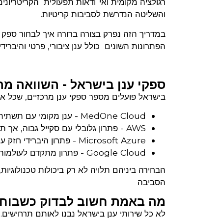
רגולציה מקומית ואי־ודאות תפעולית הקריטריוני
והשליטה הנדרשת לסביבות קריטיות.
במדריך הזה נפרק בצורה ברורה איך לבחור ספק 
הפתרונות השונים כולל ענן ציבורי, פרטי והיברידי.
ספקי ענן בישראל - השוואה מה
בישראל פועלים מספר ספקי ענן מרכזיים, שכל א
MedOne Cloud - ענן מקומי עם תשתית תת־קרקעית, קישוריות רחבה ותמיכה בעברית 24/7
AWS - פתרון גלובלי עם סקייל גבוה, אך תלות בתשתיות מחוץ לישראל
Microsoft Azure - פתרון היברידי חזק עם אינטגרציה לעולמות Microsoft
Google Cloud - פתרון מתקדם לעולמות Data ו־AI
הסביבה
מה באמת חשוב לבדוק כשבוחר
לא כל שירותי ענן בישראל נבנו לאותם תרחישים.