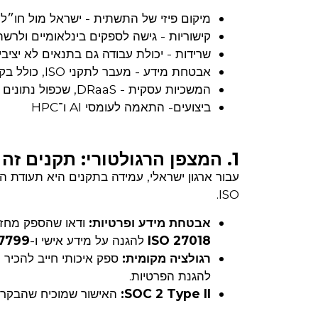
מיקום פיזי של התשתית - ישראל מול חו״ל
קישוריות - גישה לספקים בינלאומיים ולרש
שרידות - יכולת עבודה גם בתנאים לא יציבי
אבטחת מידע - מעבר לתקני ISO, כולל בקרות בפועל
המשכיות עסקית - DRaaS, שכפול נתונים ויכולת התאוששות מהירה
ביצועים- התאמה לעומסי AI ו־HPC
1. המצפן הרגולטורי: תקנים זה לא רק "ניירת"
עבור ארגון ישראלי, עמידה בתקנים היא תעודת
ISO.
אבטחת מידע ופרטיות:
ודאו שהספק מחזי
ISO 27018
להגנה על מידע אישי ו-
27799
רגולציה מקומית:
ספק איכותי חייב להכיר
להגנת הפרטיות.
SOC 2 Type II:
האישור שמוכיח שהבקרות