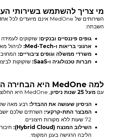
מי צריך להשתמש בשירותי הענן של e
השירותים של MedOne אינם מ
השבתה:
גופים פיננסיים ובנקים:
שזקוקים לעמידה מ
ארגוני בריאות ו-Med-Tech:
לניהול מאובטח של
משרדי ממשלה וגופים ציבוריים:
המחויבים
חברות טכנולוגיה ו-SaaS:
שזקוקות לביצוע
למה MedOne היא הבחירה הטבעית לארגונים בישראל?
עם
מעל 25 שנות ניסיון
, MedOne היא החלוצה שהקימה את התשתית הדיגיטלית של המדינה.
הניסיון שעושה את ההבדל:
רבע מאה של ל
המבצר התת-קרקעי:
השרתים שלכם יושבים
72 שעות ללא מקורות חיצוניים.
השילוב המנצח (Hybrid Cloud):
הליבה הרגישה בענן המקומי.