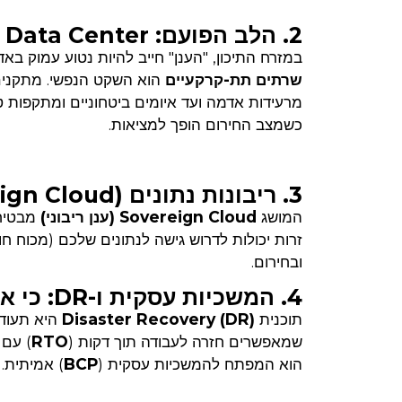
2. הלב הפועם: Data Center תת-קרקעי וחסין
במזרח התיכון, "הענן" חייב להיות נטוע עמוק באד
שרתים תת-קרקעיים
הוא השקט הנפשי. מתקנים
מרעידות אדמה ועד איומים ביטחוניים ומתקפות טי
כשמצב החירום הופך למציאות.
3. ריבונות נתונים (Sovereign Cloud): המידע נשאר בבית
המושג
Sovereign Cloud (ענן ריבוני)
מבטיח 
ובחירום.
4. המשכיות עסקית ו-DR: כי אסור לעצור
תוכנית
Disaster Recovery (DR)
היא תעוד
שמאפשרים חזרה לעבודה תוך דקות (
RTO
) עם 
הוא המפתח להמשכיות עסקית (
BCP
) אמיתית.